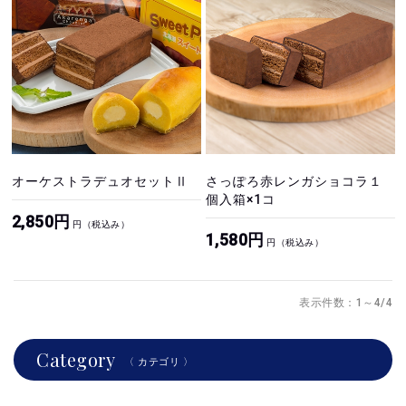
オーケストラデュオセットⅡ
さっぽろ赤レンガショコラ１
個入箱×1コ
2,850円
円（税込み）
1,580円
円（税込み）
表示件数：1～4/4
Category
〈 カテゴリ 〉