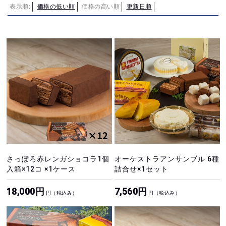
表示順:
価格の低い順
価格の高い順
更新日順
さっぽろ赤レンガショコラ1個
オーケストラアンサンブル 6種
入箱×12コ ×1ケース
詰合せ×1セット
18,000円
7,560円
円（税込み）
円（税込み）