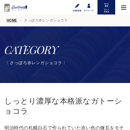
HOME
さっぽろ赤レンガショコラ
CATEGORY
〈 さっぽろ赤レンガショコラ 〉
しっとり濃厚な本格派なガトーシ
ョコラ
明治時代の札幌白石で作られていた赤い色の煉瓦をモチ