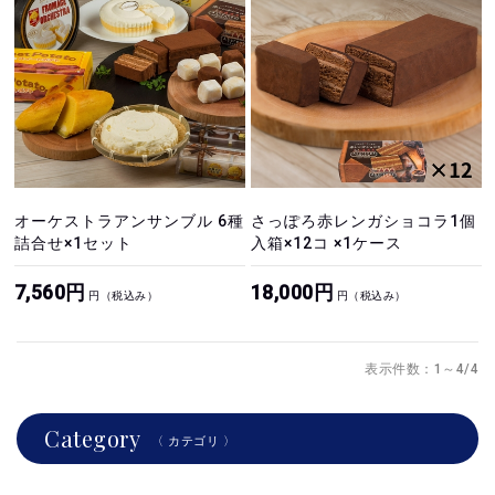
オーケストラアンサンブル 6種
さっぽろ赤レンガショコラ1個
詰合せ×1セット
入箱×12コ ×1ケース
7,560円
18,000円
円（税込み）
円（税込み）
表示件数：1～4/4
Category
〈 カテゴリ 〉