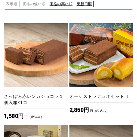
表示順:
価格の低い順
価格の高い順
更新日順
さっぽろ赤レンガショコラ１
オーケストラデュオセットⅡ
個入箱×1コ
2,850円
円（税込み）
1,580円
円（税込み）