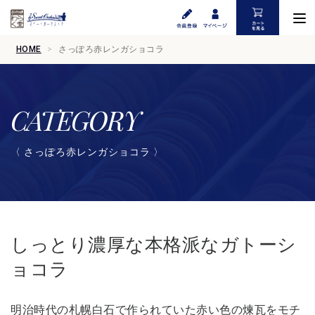
HOME
さっぽろ赤レンガショコラ
CATEGORY
〈 さっぽろ赤レンガショコラ 〉
しっとり濃厚な本格派なガトーシ
ョコラ
明治時代の札幌白石で作られていた赤い色の煉瓦をモチ