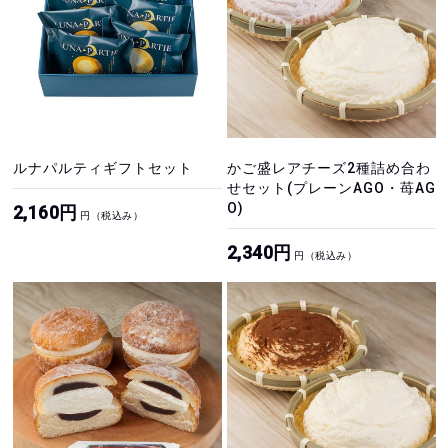
ルナパルティギフトセット
かご盛レアチーズ2種詰め合わ
せセット(プレーンAGO・苺AG
O)
2,160円
円（税込み）
2,340円
円（税込み）