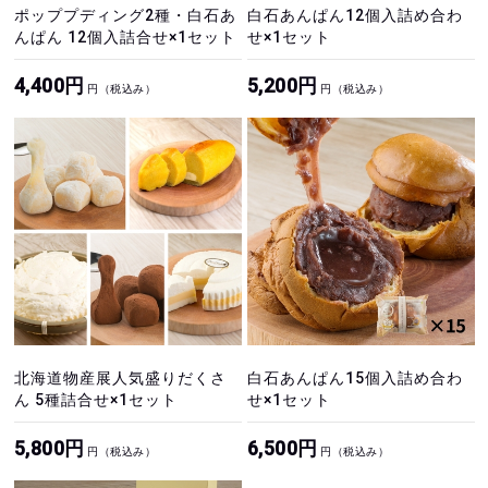
ポッププディング2種・白石あ
白石あんぱん12個入詰め合わ
んぱん 12個入詰合せ×1セット
せ×1セット
4,400円
5,200円
円（税込み）
円（税込み）
北海道物産展人気盛りだくさ
白石あんぱん15個入詰め合わ
ん 5種詰合せ×1セット
せ×1セット
5,800円
6,500円
円（税込み）
円（税込み）