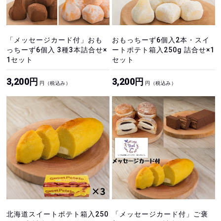
「メッセージカード付」おも
おもっちーず6個入2本・スイ
っちーず6個入 3種3本詰合せ×
ートポテト箱入250g 詰合せ×1
1セット
セット
3,200円
3,200円
円（税込み）
円（税込み）
北海道スイートポテト箱入250
「メッセージカード付」ご褒