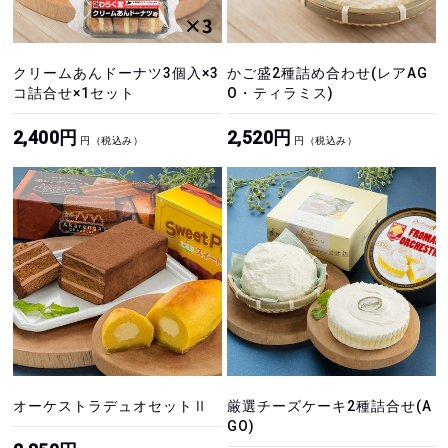
クリームあんドーナツ3個入×3
かご盛2種詰め合わせ(レアAG
コ詰合せ×1セット
O・ティラミス)
2,400円
2,520円
円（税込み）
円（税込み）
オーケストラデュオセットⅡ
厳選チーズケーキ2種詰合せ(A
GO)