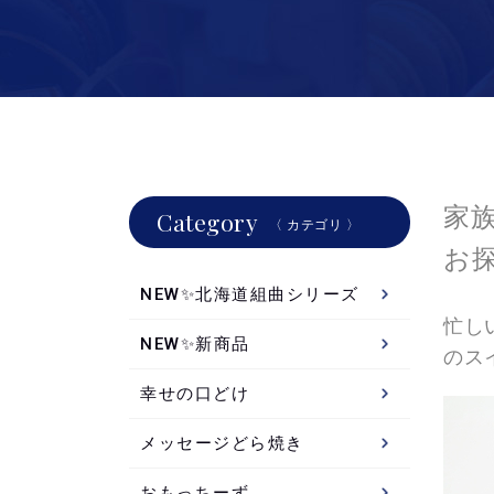
家
Category
〈 カテゴリ 〉
お
NEW✨北海道組曲シリーズ
忙し
NEW✨新商品
のス
幸せの口どけ
メッセージどら焼き
おもっちーず