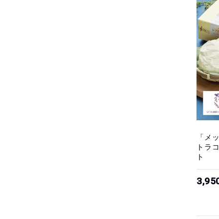
「メ
トラコ
ト
3,9