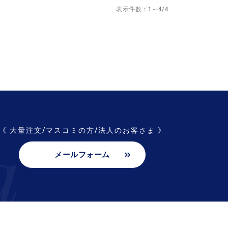
表示件数：1～4/4
《 大量注文/マスコミの方/法人のお客さま 》
メールフォーム