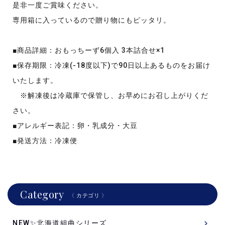
是非一度ご賞味ください。
専用箱に入っているので贈り物にもピッタリ。
■商品詳細：おもっちーず6個入 3本詰合せ×1
■保存期限：冷凍(-18度以下)で90日以上あるものをお届け
いたします。
※解凍後は冷蔵庫で保管し、お早めにお召し上がりくだ
さい。
■アレルギー表記：卵・乳成分・大豆
■発送方法：冷凍便
Category
〈 カテゴリ 〉
NEW✨北海道組曲シリーズ