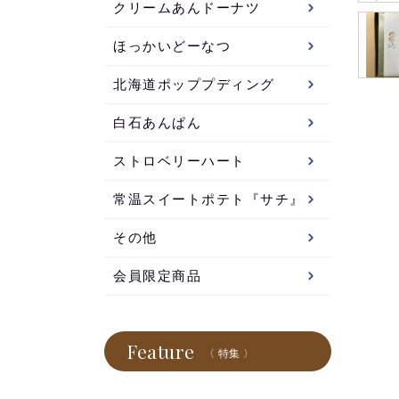
クリームあんドーナツ
ほっかいどーなつ
北海道ポッププディング
白石あんぱん
ストロベリーハート
常温スイートポテト『サチ』
その他
会員限定商品
Feature
〈 特集 〉