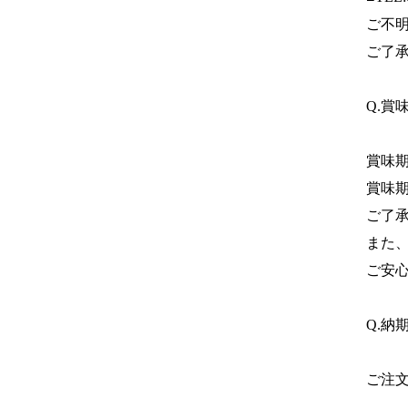
ご不
ご了
Q.賞
賞味期
賞味
ご了
また
ご安
Q.納
ご注