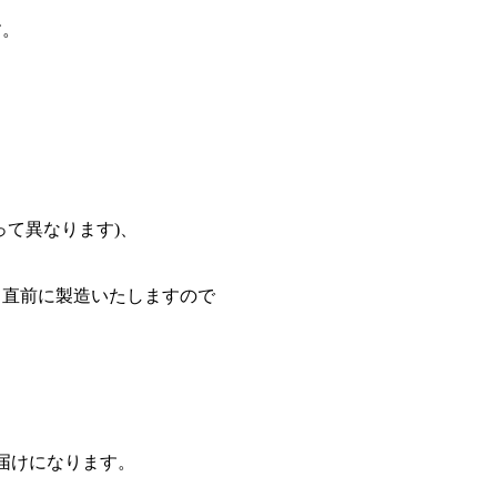
す。
って異なります)、
て直前に製造いたしますので
届けになります。