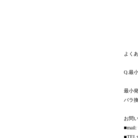
よく
Q.最
最小発
バラ換
お問
■mail:
■TEL