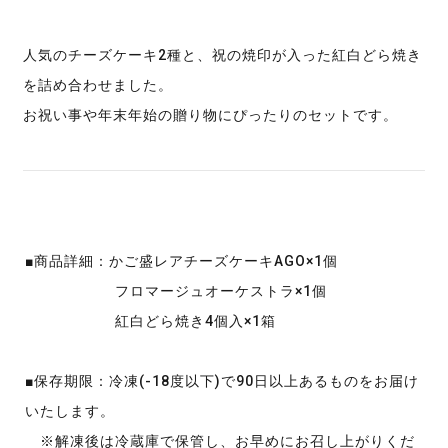
人気のチーズケーキ2種と、祝の焼印が入った紅白どら焼き
を詰め合わせました。
お祝い事や年末年始の贈り物にぴったりのセットです。
■商品詳細：かご盛レアチーズケーキAGO×1個
フロマージュオーケストラ×1個
紅白どら焼き4個入×1箱
■保存期限：冷凍(-18度以下)で90日以上あるものをお届け
いたします。
※解凍後は冷蔵庫で保管し、お早めにお召し上がりくだ